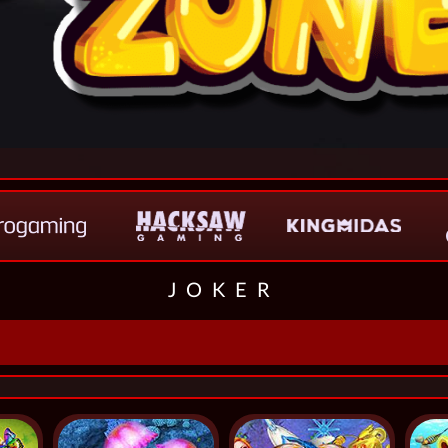
JOKER