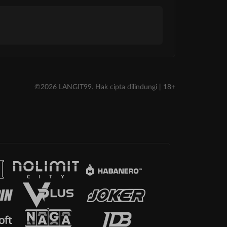
©2026 LANGIT99. Hak cipta dilindungi | 18+