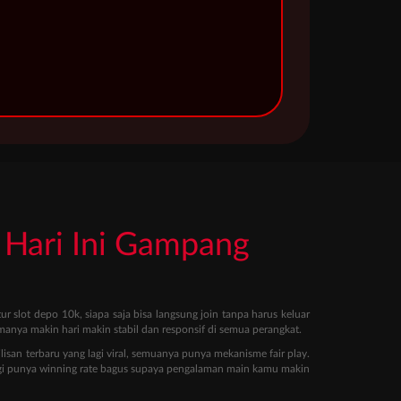
 Hari Ini Gampang
ur slot depo 10k, siapa saja bisa langsung join tanpa harus keluar
rmanya makin hari makin stabil dan responsif di semua perangkat.
rilisan terbaru yang lagi viral, semuanya punya mekanisme fair play.
gi punya winning rate bagus supaya pengalaman main kamu makin