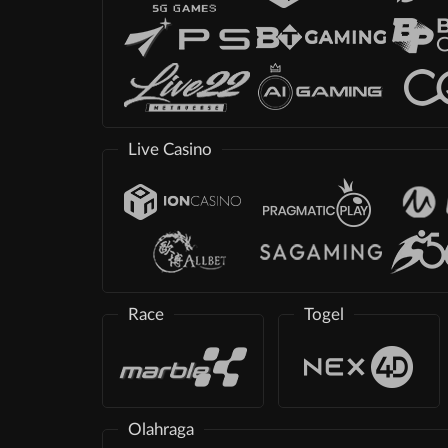
Live Casino
Race
Togel
Olahraga