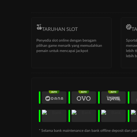
TARUHAN SLOT
T
Penyedia slot online dengan beragam
Sports
pilihan game menarik yang memudahkan
menawa
pemain untuk mencapai jackpot
lebih 
lebih 
* Selama bank maintenance dan bank offline deposit dan pen