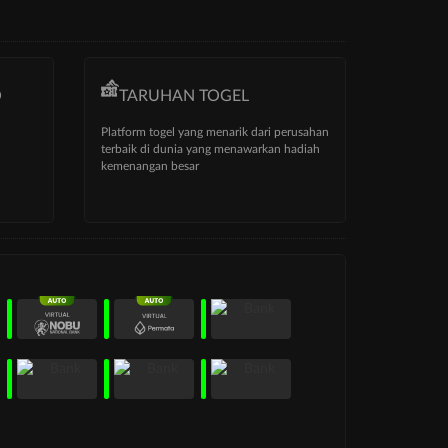
O
TARUHAN TOGEL
Platform togel yang menarik dari perusahan
terbaik di dunia yang menawarkan hadiah
kemenangan besar