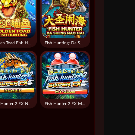
Golden Toad Fish Hunting
Fish Hunting: Da Sheng Nao Hai
Fish Hunter 2 EX-Newbie
Fish Hunter 2 EX-My Club