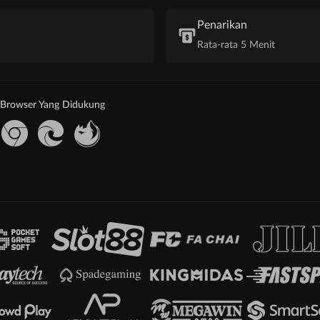
Penarikan
Rata-rata 5 Menit
Browser Yang Didukung