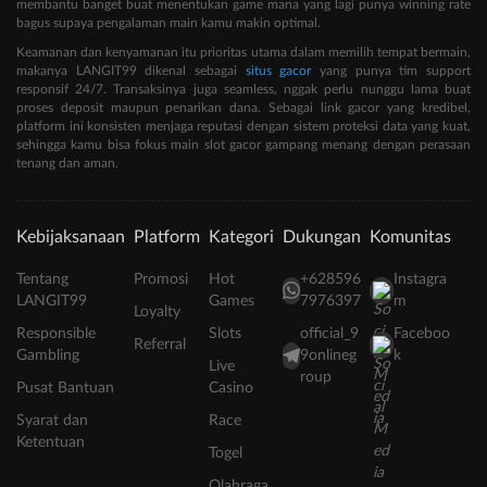
membantu banget buat menentukan game mana yang lagi punya winning rate
bagus supaya pengalaman main kamu makin optimal.
Keamanan dan kenyamanan itu prioritas utama dalam memilih tempat bermain,
makanya LANGIT99 dikenal sebagai
situs gacor
yang punya tim support
responsif 24/7. Transaksinya juga seamless, nggak perlu nunggu lama buat
proses deposit maupun penarikan dana. Sebagai link gacor yang kredibel,
platform ini konsisten menjaga reputasi dengan sistem proteksi data yang kuat,
sehingga kamu bisa fokus main slot gacor gampang menang dengan perasaan
tenang dan aman.
Kebijaksanaan
Platform
Kategori
Dukungan
Komunitas
Tentang
Promosi
Hot
+628596
Instagra
LANGIT99
Games
7976397
m
Loyalty
Responsible
Slots
official_9
Faceboo
Referral
Gambling
9onlineg
k
Live
roup
Pusat Bantuan
Casino
Syarat dan
Race
Ketentuan
Togel
Olahraga