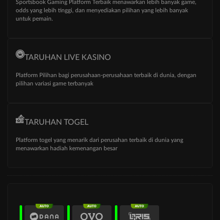
Sportsbook Gaming Platform Terbaik menawarkan lebih banyak game,
odds yang lebih tinggi, dan menyediakan pilihan yang lebih banyak
untuk pemain.
TARUHAN LIVE KASINO
Platform Pilihan bagi perusahaan-perusahaan terbaik di dunia, dengan
pilihan variasi game terbanyak
TARUHAN TOGEL
Platform togel yang menarik dari perusahan terbaik di dunia yang
menawarkan hadiah kemenangan besar