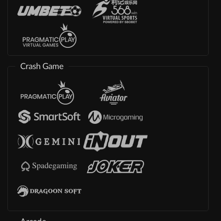
Crash Game