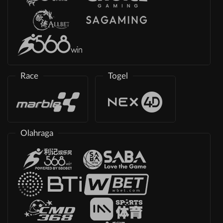
Race
Togel
Olahraga