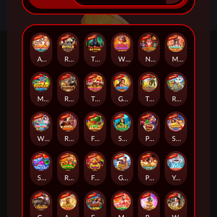
Adventure To The West
Royale House
The Great Safari
Wild Calavera
Neko Riches
Mahjong Princess
Mushroom Bandit
Roma
The Nutcrackers
Golden Moon Empire
The Maya Myth
Royal Katt
Wild Wet Win
Ranger Showdown
Fruits Mania
Spirit of the Sea
Poker Ways
Summer Splash Paradise
Space Conquest
Rich Cai Shen
Fortune Jewels III
Goal Go Win
Pai Gow Ways
Yeti Boom