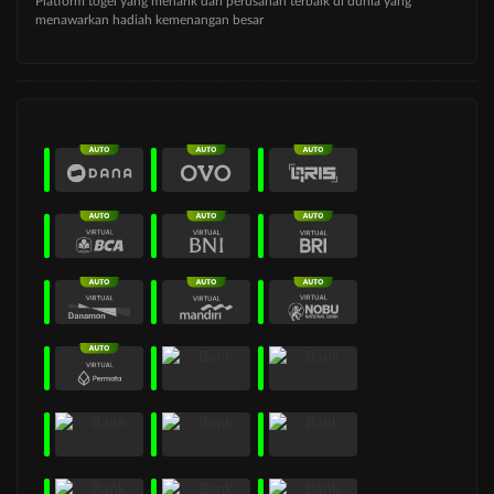
Platform togel yang menarik dari perusahan terbaik di dunia yang
menawarkan hadiah kemenangan besar