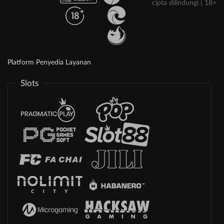
cipta dilindungi | 18+
Platform Penyedia Layanan
Slots