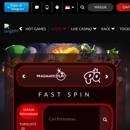
Main di
MASUK
DAF
Telegram
IDR
12,690,049,
HOT GAMES
SLOTS
LIVE CASINO
RACE
TOGE
FAST SPIN
SEMUA
PERMAINAN
TOP
SLOTS
20