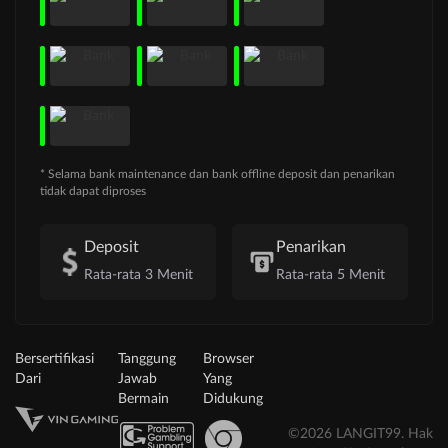
* Selama bank maintenance dan bank offline deposit dan penarikan
tidak dapat diproses
Deposit
Penarikan
Rata-rata 3 Menit
Rata-rata 5 Menit
Bersertifikasi
Tanggung
Browser
Dari
Jawab
Yang
Bermain
Didukung
©2026 LANGIT99. Hak