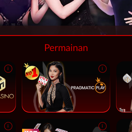
Permainan
i
i
i
i