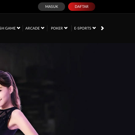
MASUK
DAFTAR
SH GAME
ARCADE
POKER
E-SPORTS
SABUNG AYAM