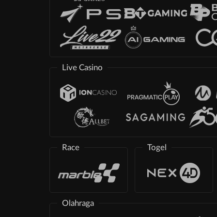
Live Casino
Race
Togel
Olahraga