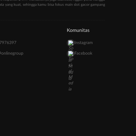
data yang kuat, sehingga kamu bisa fokus main slot gacor gampang
Komunitas
7976397
Instagram
99onlinegroup
Facebook