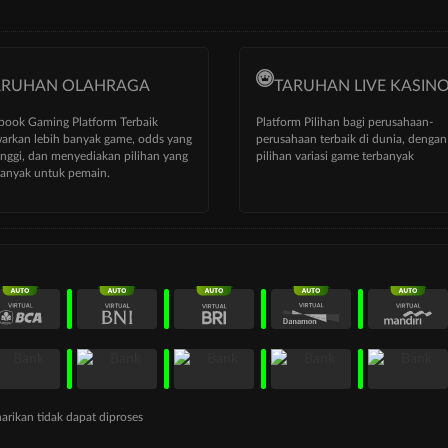
ARUHAN OLAHRAGA
TARUHAN LIVE KASIN
book Gaming Platform Terbaik
Platform Pilihan bagi perusahaan-
rkan lebih banyak game, odds yang
perusahaan terbaik di dunia, dengan
tinggi, dan menyediakan pilihan yang
pilihan variasi game terbanyak
banyak untuk pemain.
arikan tidak dapat diproses