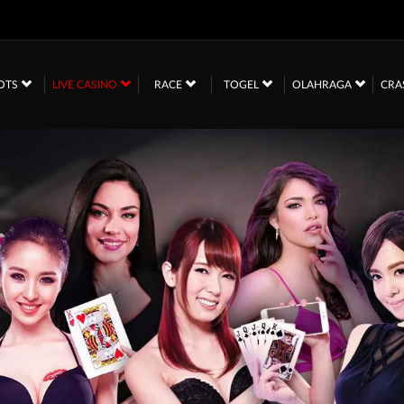
OTS
LIVE CASINO
RACE
TOGEL
OLAHRAGA
CRA