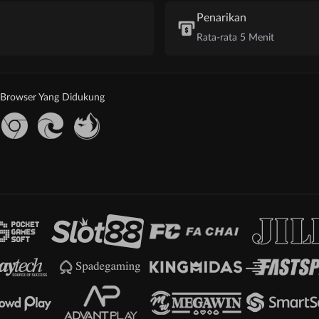
Penarikan
Rata-rata 5 Menit
Browser Yang Didukung