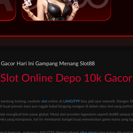
k Gacor Hari Ini Gampang Menang Slot88
 Slot Online Depo 10k Gacor
n kantong bolong, nyobain
slot
online di
LANGIT99
bisa jadi opsi menarik. Dengan fit
adi buat pemain baru pun nggak bakal bingung navigasi di dalam situs slot yang perfo
o date mengikuti tren pasar global. Mulai dari provider legendaris seperti slot88 sampai 
eka yang transparan, hal ini membantu banget buat menentukan game mana yang la
empat bermain, makanya LANGIT99 dikenal sebagai
situs gacor
yang punya tim support