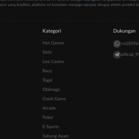
cor yang kredibel, platform ini konsisten menjaga reputasi dengan sistem proteksi 
Kategori
Dukungan
Hot Games
+628596
Slots
official_
Live Casino
Race
Togel
Olahraga
Crash Game
Arcade
Poker
E-Sports
Sabung Ayam