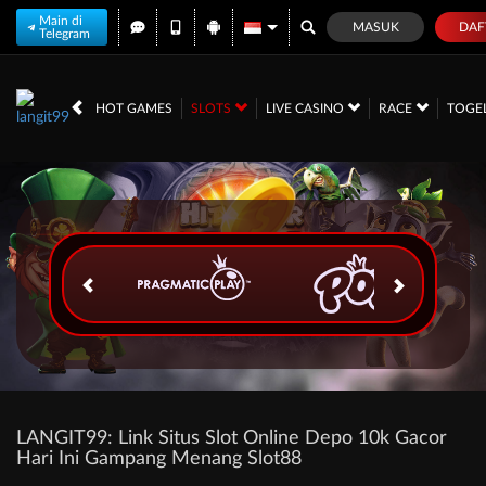
Main di
MASUK
DAF
Telegram
IDR
12,741,866,
HOT GAMES
SLOTS
LIVE CASINO
RACE
TOGE
LANGIT99: Link Situs Slot Online Depo 10k Gacor
Hari Ini Gampang Menang Slot88