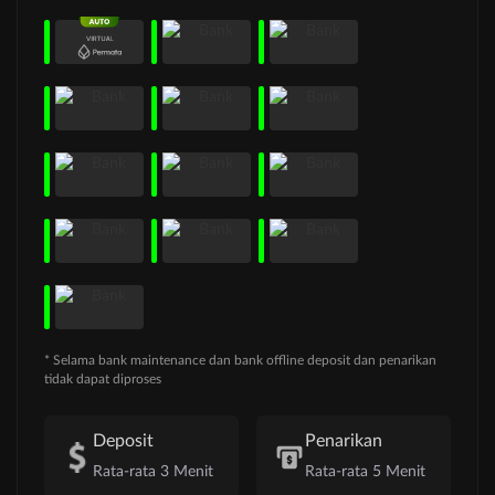
* Selama bank maintenance dan bank offline deposit dan penarikan
tidak dapat diproses
Deposit
Penarikan
Rata-rata 3 Menit
Rata-rata 5 Menit