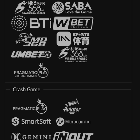
Crash Game