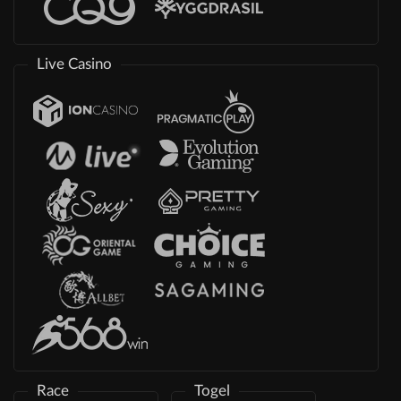
Live Casino
Race
Togel