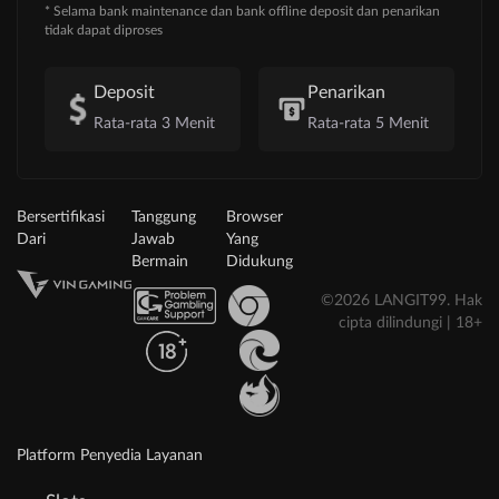
* Selama bank maintenance dan bank offline deposit dan penarikan
tidak dapat diproses
Deposit
Penarikan
Rata-rata 3 Menit
Rata-rata 5 Menit
Bersertifikasi
Tanggung
Browser
Dari
Jawab
Yang
Bermain
Didukung
©2026 LANGIT99. Hak
cipta dilindungi | 18+
Platform Penyedia Layanan