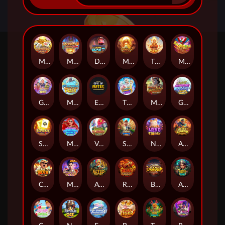
Mahjong Legend
Mahjong Legend Xmas
Dino Gems
Mahjong Legacy
The Monkey King
Mahjong of the Phoenix
Government Joke
Mahjong of the White Tiger
Epic of Aztec
The Beat of Olympus 1000
Mafia Ways
Government Disco
Super Ace X
Mermaid's Market
Veggies Bonanza
Subway Runner
Neko Reborn
Aztec Legend
Clash of War
Mafia Ways II : Metro Haven Heist
Aztec Empire
Roma Kingdom
Blessing of the Dragon
Aztec Empire 1000