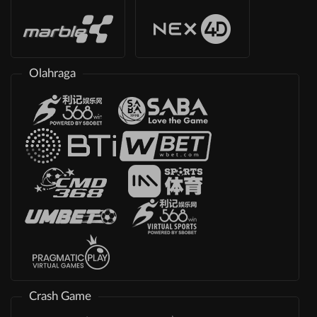
Olahraga
Crash Game