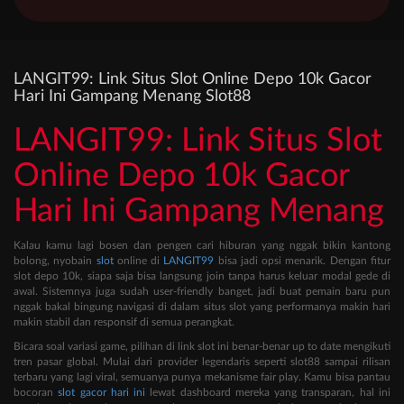
LANGIT99: Link Situs Slot Online Depo 10k Gacor
Hari Ini Gampang Menang Slot88
LANGIT99: Link Situs Slot
Online Depo 10k Gacor
Hari Ini Gampang Menang
Kalau kamu lagi bosen dan pengen cari hiburan yang nggak bikin kantong
bolong, nyobain
slot
online di
LANGIT99
bisa jadi opsi menarik. Dengan fitur
slot depo 10k, siapa saja bisa langsung join tanpa harus keluar modal gede di
awal. Sistemnya juga sudah user-friendly banget, jadi buat pemain baru pun
nggak bakal bingung navigasi di dalam situs slot yang performanya makin hari
makin stabil dan responsif di semua perangkat.
Bicara soal variasi game, pilihan di link slot ini benar-benar up to date mengikuti
tren pasar global. Mulai dari provider legendaris seperti slot88 sampai rilisan
terbaru yang lagi viral, semuanya punya mekanisme fair play. Kamu bisa pantau
bocoran
slot gacor hari ini
lewat dashboard mereka yang transparan, hal ini