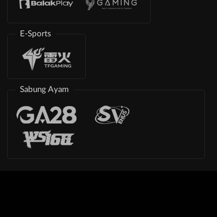
E-Sports
Sabung Ayam