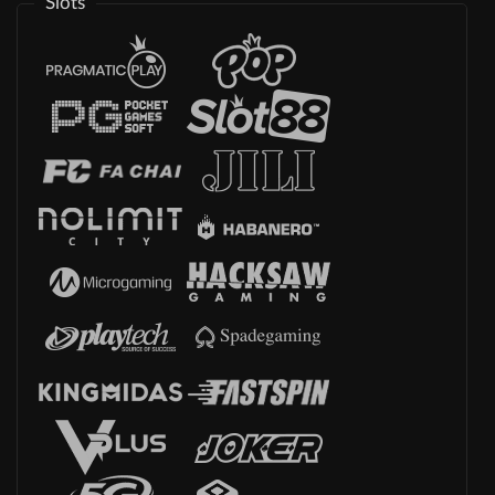
Slots