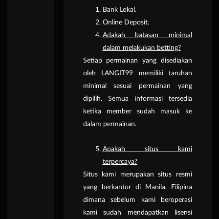
Bank Lokal.
Online Deposit.
Adakah batasan minimal
dalam melakukan betting?
Setiap permainan yang disediakan
oleh LANGIT99 memiliki taruhan
minimal sesuai permainan yang
dipilih. Semua informasi tersedia
ketika member sudah masuk ke
dalam permainan.
Apakah situs kami
terpercaya?
Situs kami merupakan situs resmi
yang berkantor di Manila, Filipina
dimana sebelum kami beroperasi
kami sudah mendapatkan lisensi