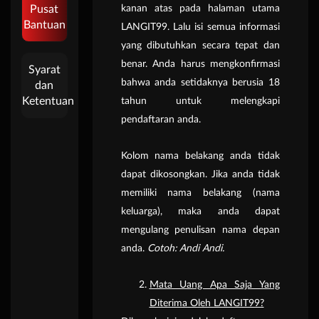
Pusat
kanan atas pada halaman utama
Bantuan
LANGIT99. Lalu isi semua informasi
yang dibutuhkan secara tepat dan
benar. Anda harus mengkonfirmasi
Syarat
bahwa anda setidaknya berusia 18
dan
Ketentuan
tahun untuk melengkapi
pendaftaran anda.
Kolom nama belakang anda tidak
dapat dikosongkan. Jika anda tidak
memiliki nama belakang (nama
keluarga), maka anda dapat
mengulang penulisan nama depan
anda.
Cotoh: Andi Andi.
Mata Uang Apa Saja Yang
Diterima Oleh LANGIT99?