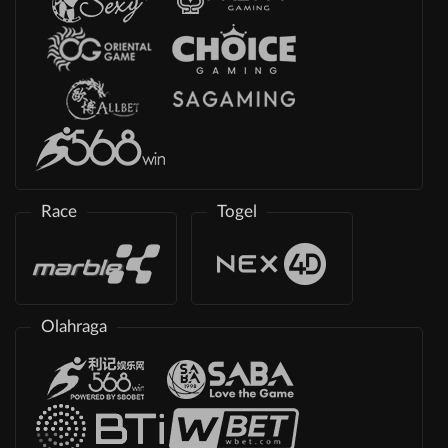
Race
Togel
Olahraga