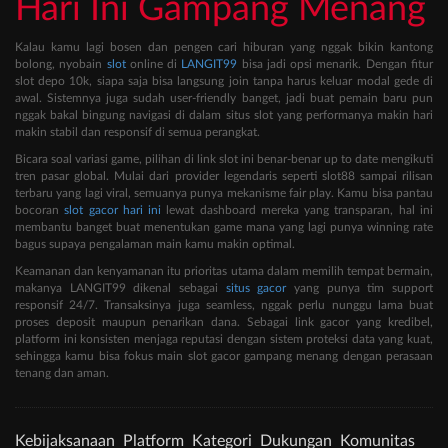
Hari Ini Gampang Menang
Kalau kamu lagi bosen dan pengen cari hiburan yang nggak bikin kantong
bolong, nyobain
slot
online di
LANGIT99
bisa jadi opsi menarik. Dengan fitur
slot depo 10k, siapa saja bisa langsung join tanpa harus keluar modal gede di
awal. Sistemnya juga sudah user-friendly banget, jadi buat pemain baru pun
nggak bakal bingung navigasi di dalam situs slot yang performanya makin hari
makin stabil dan responsif di semua perangkat.
Bicara soal variasi game, pilihan di link slot ini benar-benar up to date mengikuti
tren pasar global. Mulai dari provider legendaris seperti slot88 sampai rilisan
terbaru yang lagi viral, semuanya punya mekanisme fair play. Kamu bisa pantau
bocoran
slot gacor hari ini
lewat dashboard mereka yang transparan, hal ini
membantu banget buat menentukan game mana yang lagi punya winning rate
bagus supaya pengalaman main kamu makin optimal.
Keamanan dan kenyamanan itu prioritas utama dalam memilih tempat bermain,
makanya LANGIT99 dikenal sebagai
situs gacor
yang punya tim support
responsif 24/7. Transaksinya juga seamless, nggak perlu nunggu lama buat
proses deposit maupun penarikan dana. Sebagai link gacor yang kredibel,
platform ini konsisten menjaga reputasi dengan sistem proteksi data yang kuat,
sehingga kamu bisa fokus main slot gacor gampang menang dengan perasaan
tenang dan aman.
Kebijaksanaan
Platform
Kategori
Dukungan
Komunitas