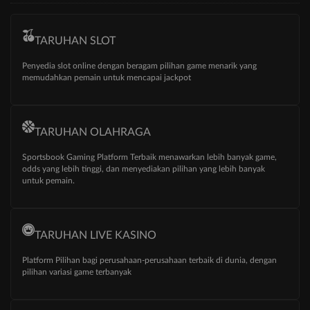
TARUHAN SLOT
Penyedia slot online dengan beragam pilihan game menarik yang
memudahkan pemain untuk mencapai jackpot
TARUHAN OLAHRAGA
Sportsbook Gaming Platform Terbaik menawarkan lebih banyak game,
odds yang lebih tinggi, dan menyediakan pilihan yang lebih banyak
untuk pemain.
TARUHAN LIVE KASINO
Platform Pilihan bagi perusahaan-perusahaan terbaik di dunia, dengan
pilihan variasi game terbanyak