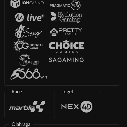
Race
Togel
Olahraga