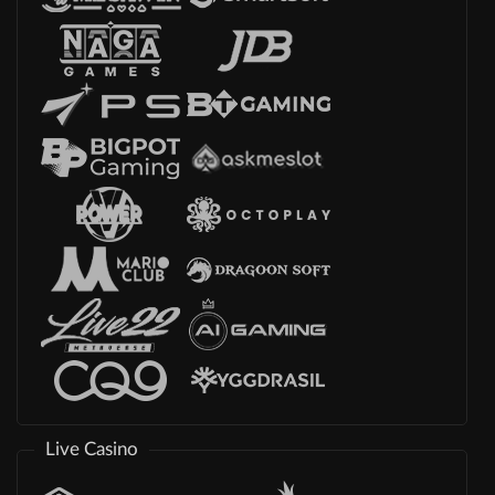
Live Casino