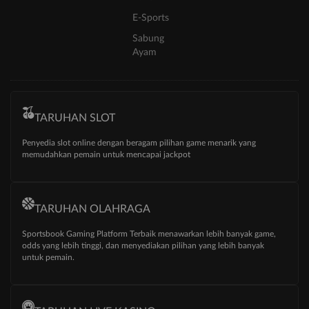
E-Sports
Sabung
Ayam
TARUHAN SLOT
Penyedia slot online dengan beragam pilihan game menarik yang
memudahkan pemain untuk mencapai jackpot
TARUHAN OLAHRAGA
Sportsbook Gaming Platform Terbaik menawarkan lebih banyak game,
odds yang lebih tinggi, dan menyediakan pilihan yang lebih banyak
untuk pemain.