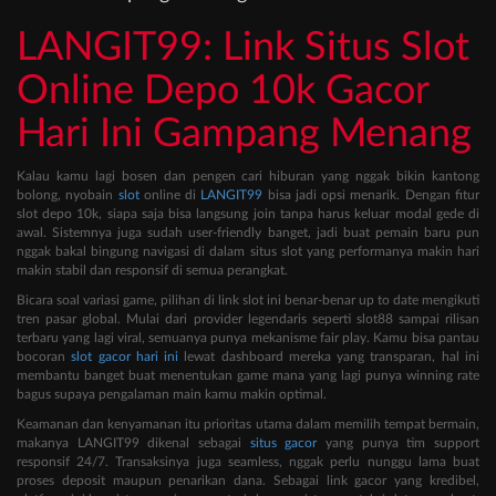
LANGIT99: Link Situs Slot
Online Depo 10k Gacor
Hari Ini Gampang Menang
Kalau kamu lagi bosen dan pengen cari hiburan yang nggak bikin kantong
bolong, nyobain
slot
online di
LANGIT99
bisa jadi opsi menarik. Dengan fitur
slot depo 10k, siapa saja bisa langsung join tanpa harus keluar modal gede di
awal. Sistemnya juga sudah user-friendly banget, jadi buat pemain baru pun
nggak bakal bingung navigasi di dalam situs slot yang performanya makin hari
makin stabil dan responsif di semua perangkat.
Bicara soal variasi game, pilihan di link slot ini benar-benar up to date mengikuti
tren pasar global. Mulai dari provider legendaris seperti slot88 sampai rilisan
terbaru yang lagi viral, semuanya punya mekanisme fair play. Kamu bisa pantau
bocoran
slot gacor hari ini
lewat dashboard mereka yang transparan, hal ini
membantu banget buat menentukan game mana yang lagi punya winning rate
bagus supaya pengalaman main kamu makin optimal.
Keamanan dan kenyamanan itu prioritas utama dalam memilih tempat bermain,
makanya LANGIT99 dikenal sebagai
situs gacor
yang punya tim support
responsif 24/7. Transaksinya juga seamless, nggak perlu nunggu lama buat
proses deposit maupun penarikan dana. Sebagai link gacor yang kredibel,