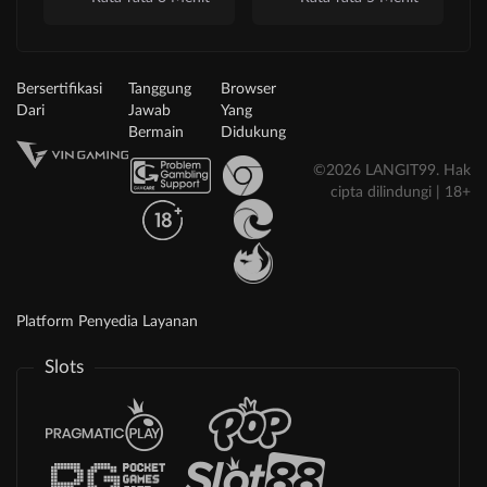
Bersertifikasi
Tanggung
Browser
Dari
Jawab
Yang
Bermain
Didukung
©2026 LANGIT99. Hak
cipta dilindungi | 18+
Platform Penyedia Layanan
Slots