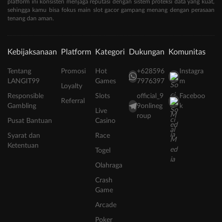
platform ini konsisten menjaga reputasi dengan sistem proteksi data yang kuat,
sehingga kamu bisa fokus main slot gacor gampang menang dengan perasaan
tenang dan aman.
Kebijaksanaan
Platform
Kategori
Dukungan
Komunitas
Tentang
Promosi
Hot
+628596
Instagra
LANGIT99
Games
7976397
m
Loyalty
Responsible
Slots
official_9
Faceboo
Referral
Gambling
9onlineg
k
Live
roup
Pusat Bantuan
Casino
Syarat dan
Race
Ketentuan
Togel
Olahraga
Crash
Game
Arcade
Poker