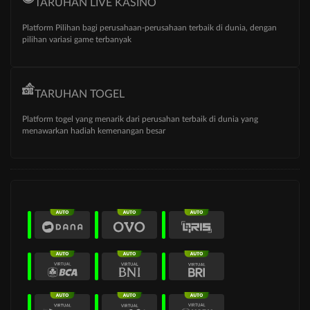
TARUHAN LIVE KASINO
Platform Pilihan bagi perusahaan-perusahaan terbaik di dunia, dengan
pilihan variasi game terbanyak
TARUHAN TOGEL
Platform togel yang menarik dari perusahan terbaik di dunia yang
menawarkan hadiah kemenangan besar