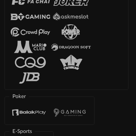
Poker
E-Sports