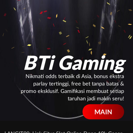
BTi Gaming
Nikmati odds terbaik di Asia, bonus ekstra
parlay tertinggi, free bet tanpa batas &
promo eksklusif. Gamifikasi membuat setiap
taruhan jadi makin seru!
MAIN