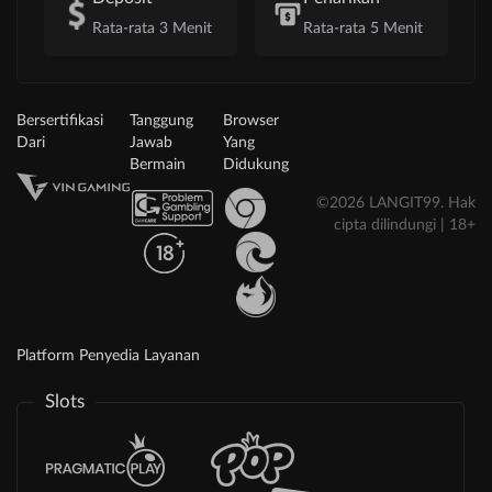
Rata-rata 3 Menit
Rata-rata 5 Menit
Bersertifikasi
Tanggung
Browser
Dari
Jawab
Yang
Bermain
Didukung
©2026 LANGIT99. Hak
cipta dilindungi | 18+
Platform Penyedia Layanan
Slots